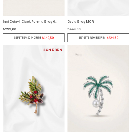
İnci Detaylı Çiçek Formlu Broş 6 cm BEYAZ
David Broş MOR
₺299,00
₺449,00
₺149,50
₺224,50
SEPETTE %50 İNDİRİM
SEPETTE %50 İNDİRİM
SON ÜRÜN