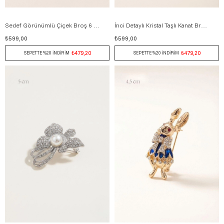
Sedef Görünümlü Çiçek Broş 6 cm BEYAZ
İnci Detaylı Kristal Taşlı Kanat Broş 5 cm MOR
₺599,00
₺599,00
₺479,20
₺479,20
SEPETTE %20 İNDİRİM
SEPETTE %20 İNDİRİM