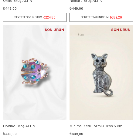
Orillo Broş ALTIN
Richard Broş ALTIN
₺449,00
₺449,00
₺224,50
₺359,20
SEPETTE %50 İNDİRİM
SEPETTE %20 İNDİRİM
SON ÜRÜN
SON ÜRÜN
Dolfino Broş ALTIN
Minimal Kedi Formlu Broş 5 cm GÜMÜŞ
₺449,00
₺449,00