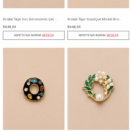
Kristal Taşlı İnci Görünümlü Çelenk Broş 5 cm BEJ
Kristal Taşlı Yusufçuk Model Broş 5 cm MAVİ
₺649,00
₺649,00
₺519,20
₺519,20
SEPETTE %20 İNDİRİM
SEPETTE %20 İNDİRİM