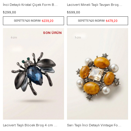
İnci Detaylı Kristal Çiçek Form Broş 5 cm BEYAZ
Lacivert Mineli Taşlı Tavşan Broş 4,5 cm ALTIN
₺299,00
₺599,00
₺239,20
₺479,20
SEPETTE %20 İNDİRİM
SEPETTE %20 İNDİRİM
SON ÜRÜN
Lacivert Taşlı Böcek Broş 4 cm GÜMÜŞ
Sarı Taşlı İnci Detaylı Vintage Form Broş 5 cm GÜMÜŞ