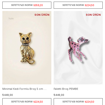
₺359,20
₺224,50
SEPETTE %20 İNDİRİM
SEPETTE %50 İNDİRİM
SON ÜRÜN
SON ÜRÜN
Minimal Kedi Formlu Broş 5 cm ALTIN
Faletti Broş PEMBE
₺449,00
₺449,00
₺224,50
₺224,50
SEPETTE %50 İNDİRİM
SEPETTE %50 İNDİRİM