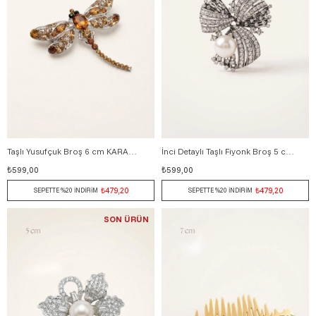
Taşlı Yusufçuk Broş 6 cm KARAMEL
İnci Detaylı Taşlı Fiyonk Broş 5 cm GÜMÜŞ
₺599,00
₺599,00
₺479,20
₺479,20
SEPETTE %20 İNDİRİM
SEPETTE %20 İNDİRİM
SON ÜRÜN