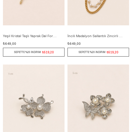
Yeşil Kristal Taşlı Yaprak Dal Form Broş 6 cm ALTIN
İncili Madalyon Sallantılı Zincirli Broş 7 cm ALTIN
₺649,00
₺649,00
₺519,20
₺519,20
SEPETTE %20 İNDİRİM
SEPETTE %20 İNDİRİM