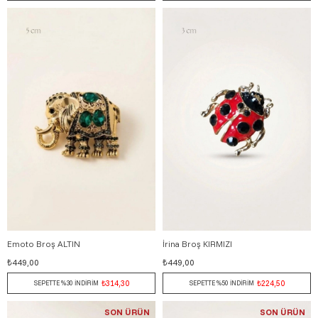
Emoto Broş ALTIN
İrina Broş KIRMIZI
₺449,00
₺449,00
₺314,30
₺224,50
SEPETTE %30 İNDİRİM
SEPETTE %50 İNDİRİM
SON ÜRÜN
SON ÜRÜN