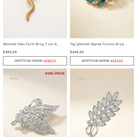
Minimal Yılan Form Broş 7 cm ALTIN
Taş İşlemeli Yaprak Formlu Broş TURKUAZ
₺499,00
₺449,00
₺399,20
₺224,50
SEPETTE %20 İNDİRİM
SEPETTE %50 İNDİRİM
SON ÜRÜN