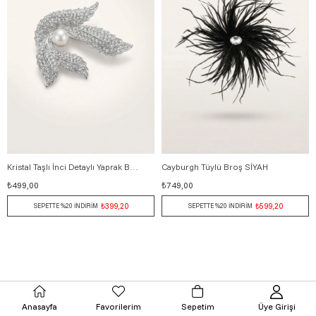
Kristal Taşlı İnci Detaylı Yaprak Broş 4.5 cm BEYAZ
Cayburgh Tüylü Broş SİYAH
Standart
₺499,00
₺749,00
₺399,20
₺599,20
SEPETTE %20 İNDİRİM
SEPETTE %20 İNDİRİM
Anasayfa
Favorilerim
Sepetim
Üye Girişi