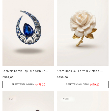
Lacivert Damla Taşlı Modern Broş 6,5 cm GÜMÜŞ
Krem Renk Gül Formlu Vintage Çiçek Broş 7 cm KREM
₺599,00
₺599,00
₺479,20
₺479,20
SEPETTE %20 İNDİRİM
SEPETTE %20 İNDİRİM