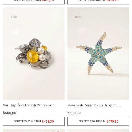
Sarı Taşlı İnci Detaylı Yaprak Formlu Broş 5 cm GÜMÜŞ
Mavi Taşlı Deniz Yıldızı Broş 6 cm ALTIN
₺599,00
₺599,00
₺419,30
₺479,20
SEPETTE %30 İNDİRİM
SEPETTE %20 İNDİRİM