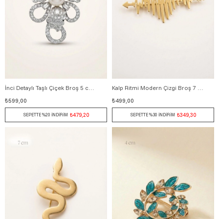
İnci Detaylı Taşlı Çiçek Broş 5 cm GÜMÜŞ
Kalp Ritmi Modern Çizgi Broş 7 cm ALTIN
₺599,00
₺499,00
₺479,20
₺349,30
SEPETTE %20 İNDİRİM
SEPETTE %30 İNDİRİM