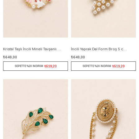
Kristal Taşlı İncili Mineli Tavşanlı Halka Broş 4 cm ALTIN
İncili Yaprak Dal Form Broş 5 cm ALTIN
₺649,00
₺649,00
₺519,20
₺519,20
SEPETTE %20 İNDİRİM
SEPETTE %20 İNDİRİM