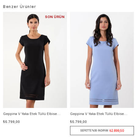
Benzer Ürünler
SON ÜRÜN
Geppina V Yaka Etek Tüllü Elbise SİYAH
Geppina V Yaka Etek Tüllü Elbise MAVİ
36
38
40
42
44
46
36
38
40
42
44
46
₺5.799,00
₺5.799,00
₺2.899,50
SEPETTE %50 İNDİRİM