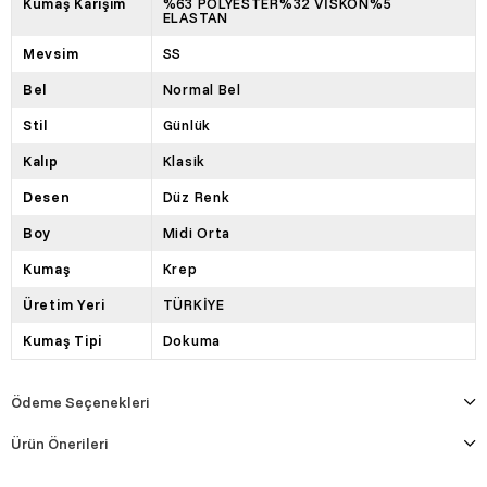
Kumaş Karışım
%63 POLYESTER%32 VİSKON%5
ELASTAN
Mevsim
SS
Bel
Normal Bel
Stil
Günlük
Kalıp
Klasik
Desen
Düz Renk
Boy
Midi Orta
Kumaş
Krep
Üretim Yeri
TÜRKİYE
Kumaş Tipi
Dokuma
Ödeme Seçenekleri
Ürün Önerileri