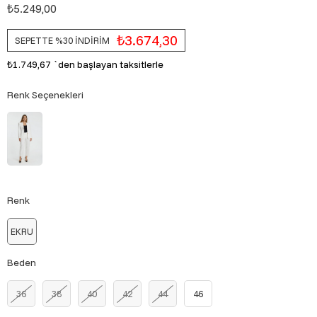
₺5.249,00
₺3.674,30
SEPETTE %30 İNDİRİM
₺1.749,67
`den başlayan taksitlerle
Renk Seçenekleri
Renk
EKRU
Beden
36
38
40
42
44
46