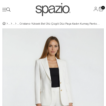
0
Cristano Yüksek Bel Ütü Çizgili Düz Paça Kadın Kumaş Pantolon EKRU