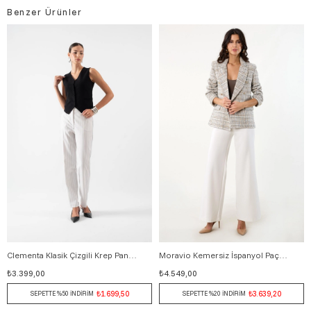
Benzer Ürünler
Clementa Klasik Çizgili Krep Pantolon BEYAZ
Moravio Kemersiz İspanyol Paça Pantolon EKRU
38
40
42
44
46
36
38
40
42
44
46
₺3.399,00
₺4.549,00
₺1.699,50
₺3.639,20
SEPETTE %50 İNDİRİM
SEPETTE %20 İNDİRİM