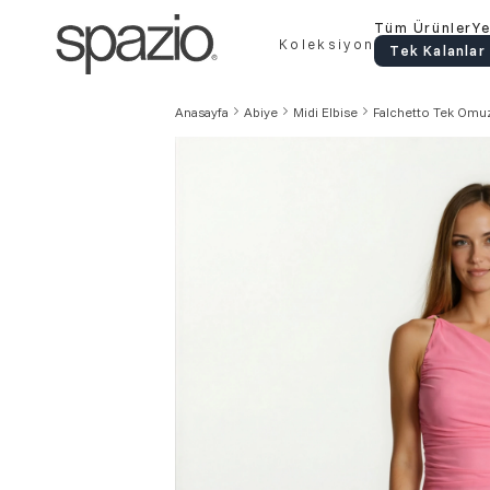
Tüm Ürünler
Ye
Koleksiyon
Tek Kalanlar
Anasayfa
Abiye
Midi Elbise
Falchetto Tek Omuz