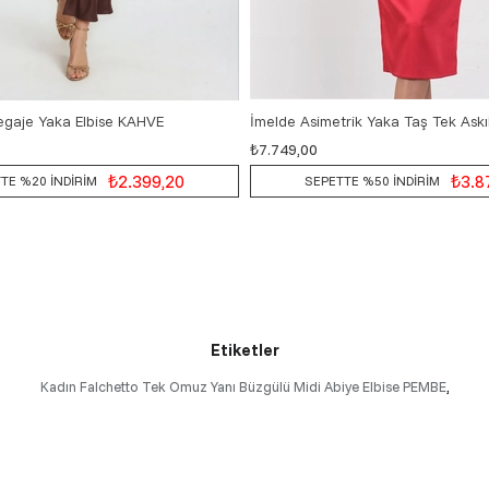
egaje Yaka Elbise KAHVE
₺7.749,00
S
M
L
36
38
40
42
₺2.399,20
₺3.8
TE %20 İNDİRİM
SEPETTE %50 İNDİRİM
Etiketler
Kadın Falchetto Tek Omuz Yanı Büzgülü Midi Abiye Elbise PEMBE
,