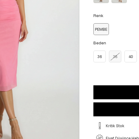
Renk
PEMBE
Beden
36
38
40
Kritik Stok
Fiyat Düşünce Hab