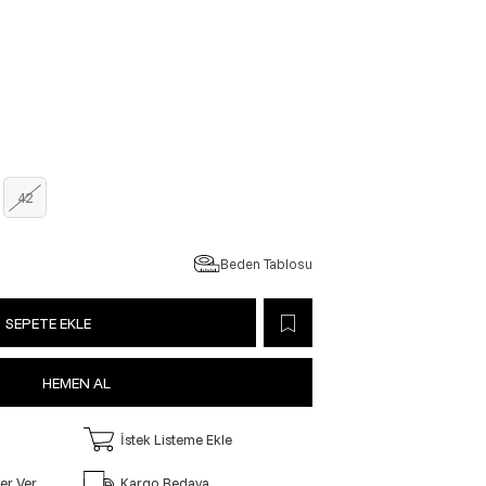
42
Beden Tablosu
İstek Listeme Ekle
er Ver
Kargo Bedava