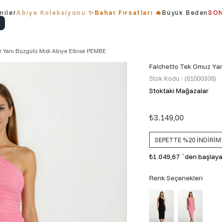
niler
Abiye Koleksiyonu ✨
Bahar Fırsatları 🔥
Büyük Beden
SON
 Yanı Büzgülü Midi Abiye Elbise PEMBE
Falchetto Tek Omuz Yan
Stok Kodu
(61000306)
Stoktaki Mağazalar
₺3.149,00
SEPETTE %20 İNDİRİM
₺1.049,67
`den başlayan
Renk Seçenekleri