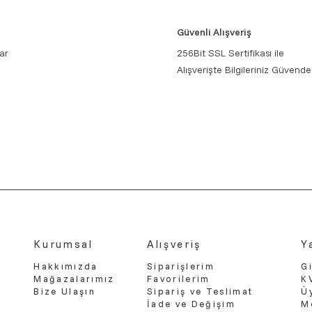
Güvenli Alışveriş
ar
256Bit SSL Sertifikası ile
Alışverişte Bilgileriniz Güvende
Kurumsal
Alışveriş
Y
Hakkımızda
Siparişlerim
Gi
Mağazalarımız
Favorilerim
K
Bize Ulaşın
Sipariş ve Teslimat
Ü
İade ve Değişim
M