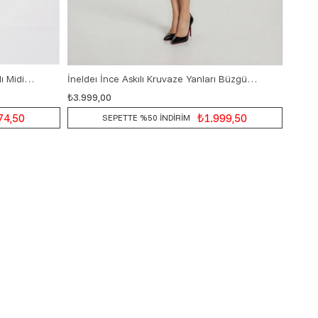
İmelde Asimetrik Yaka Taş Tek Askılı Midi Abiye Elbise KIRMIZI
İneldeı İnce Askılı Kruvaze Yanları Büzgülü Midi Abiye Elbise SİYAH
₺3.999,00
₺7.44
36
38
40
42
74,50
₺1.999,50
SEPETTE %50 İNDİRİM