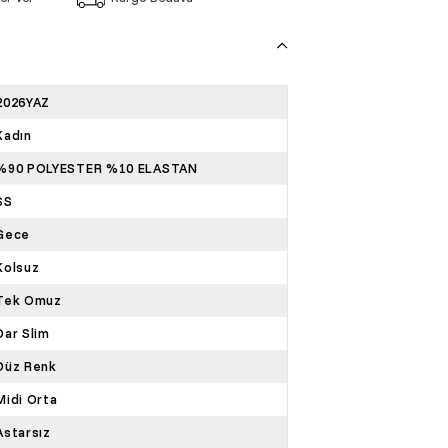
2026YAZ
Kadın
%90 POLYESTER %10 ELASTAN
SS
Gece
Kolsuz
Tek Omuz
Dar Slim
Düz Renk
Midi Orta
Astarsız