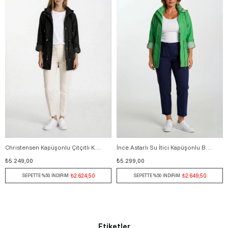
Christensen Kapüşonlu Çıtçıtlı Katlamalı Kol Safari Parka SİYAH
İnce Astarlı Su İtici Kapüşonlu Baharlık Kısa Parka 36-50 – Goudot YEŞİL
38
40
42
44
46
48
50
36
38
40
42
44
46
4
₺5.249,00
₺5.299,00
₺2.624,50
₺2.649,50
SEPETTE %50 İNDİRİM
SEPETTE %50 İNDİRİM
Etiketler