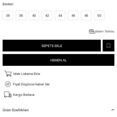
Beden
36
38
40
42
44
46
48
50
Beden Tablosu
İstek Listeme Ekle
Fiyat Düşünce Haber Ver
Kargo Bedava
Ürün Özellikleri