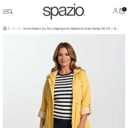
0
İnce Astarlı Su İtici Kapüşonlu Baharlık Kısa Parka 36-50 – Goudot SARI