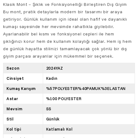
Klasik Mont – Şıklık ve Fonksiyonelliği Birleştiren Dış Giyim
Bu mont, pratik detaylarla modern bir tasarımı bir araya
getiriyor. Günlük kullanım için ideal olan hafif ve dayanıklı
kumaşı sayesinde her mevsimde rahatlıkla giyilebilir.
Ayarlanabilir bel kısmı ve fonksiyonel cepleri ile hem
şıklığınızı korur hem de kullanım kolaylığı sağlar. Hem iş hem
de günlük hayatta stilinizi tamamlayacak çok yönlü bir dış
giyim parçası arayanlar için mükemmel bir seçenek.
Sezon
2024YAZ
Cinsiyet
Kadın
Kumaş Karışım
%57POLYESTER%40PAMUK%3ELASTAN
Astar
%100 POLYESTER
Mevsim
SS
Stil
Günlük
Kol tipi
Katlamalı Kol