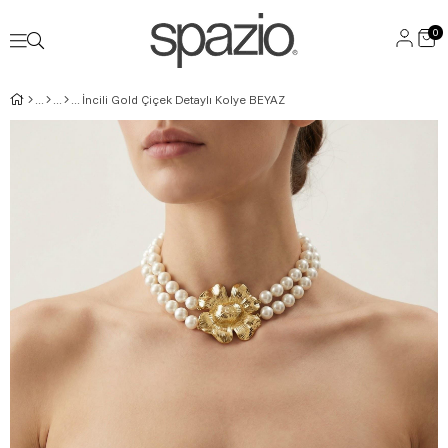
0
İncili Gold Çiçek Detaylı Kolye BEYAZ