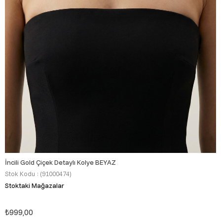
İncili Gold Çiçek Detaylı Kolye BEYAZ
Stok Kodu
(91000474)
Stoktaki Mağazalar
₺999,00