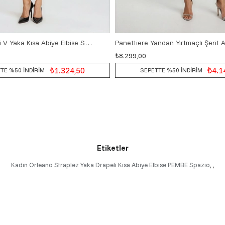
Cannata Pileli V Yaka Kısa Abiye Elbise SİYAH
₺8.299,00
36
38
40
42
36
38
40
42
₺1.324,50
₺4.1
TE %50 İNDİRİM
SEPETTE %50 İNDİRİM
Etiketler
Kadın Orleano Straplez Yaka Drapeli Kısa Abiye Elbise PEMBE Spazio
,
,