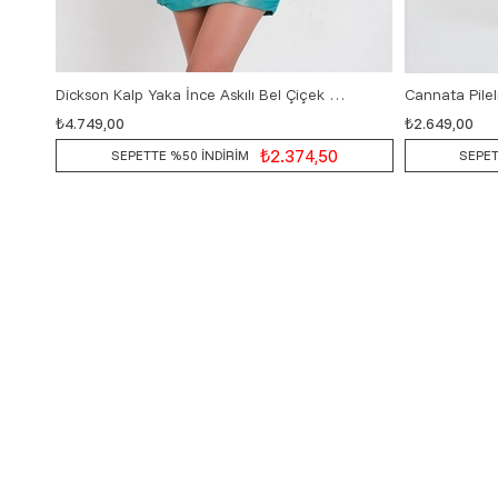
Dickson Kalp Yaka İnce Askılı Bel Çiçek Detaylı Kısa Abiye Elbise MİNT
₺4.749,00
₺2.649,00
36
38
40
42
₺2.374,50
SEPETTE %50 İNDİRİM
SEPET