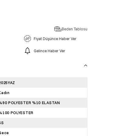
Beden Tablosu
Fiyat Düşünce Haber Ver
Gelince Haber Ver
2025YAZ
Kadın
%90 POLYESTER %10 ELASTAN
%100 POLYESTER
SS
Gece