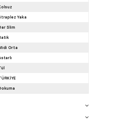
Kolsuz
Straplez Yaka
Dar Slim
Batik
Midi Orta
Astarlı
Tül
TÜRKİYE
Dokuma