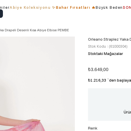
niler
Abiye Koleksiyonu ✨
Bahar Fırsatları 🔥
Büyük Beden
SON
ka Drapeli Desenli Kısa Abiye Elbise PEMBE
Orleano Straplez Yaka D
Stok Kodu
(61000304)
Stoktaki Mağazalar
₺3.649,00
₺1.216,33
`den başlayan
Ürün
Renk