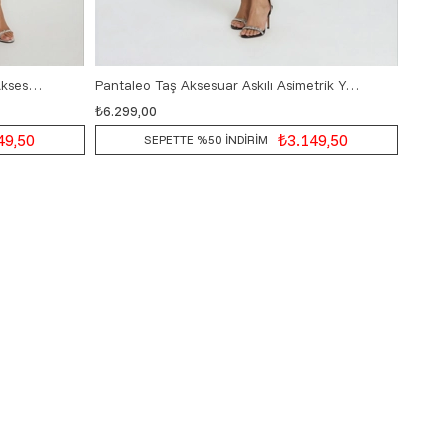
Panettiere Yandan Yırtmaçlı Şerit Aksesuar Detaylı Kısa Abiye Elbise MOR
Pantaleo Taş Aksesuar Askılı Asimetrik Yaka Yırtmaçlı Kısa Abiye Elbise SİYAH
₺6.299,00
₺6.29
36
38
40
42
49,50
₺3.149,50
SEPETTE %50 İNDİRİM