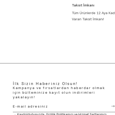
Taksit İmkanı
Tüm Ürünlerde 12 Aya Kad
Varan Taksit İmkanı!
İlk Sizin Haberiniz Olsun!
Kampanya ve fırsatlardan haberdar olmak
için bülteminize kayıt olun indirimleri
yakalayın!
Kaydolduğunuzda,
Gizlilik Politikamızı
ve
Hizmet Şartlarımızı