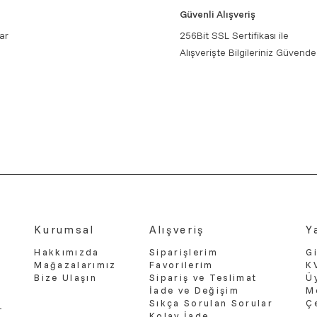
Güvenli Alışveriş
ar
256Bit SSL Sertifikası ile
Alışverişte Bilgileriniz Güvende
Kurumsal
Alışveriş
Y
Hakkımızda
Siparişlerim
Gi
Mağazalarımız
Favorilerim
K
Bize Ulaşın
Sipariş ve Teslimat
Ü
İade ve Değişim
M
Sıkça Sorulan Sorular
Ç
Kolay İade