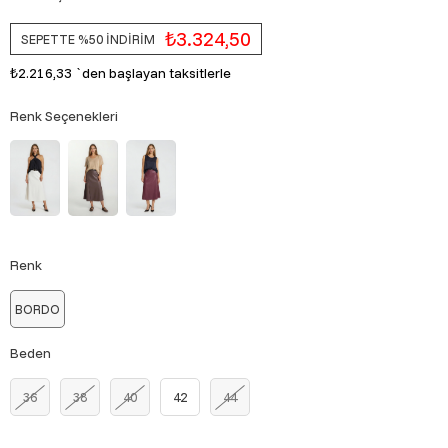
₺3.324,50
SEPETTE %50 İNDİRİM
₺2.216,33
`den başlayan taksitlerle
Renk Seçenekleri
Renk
BORDO
Beden
36
38
40
42
44