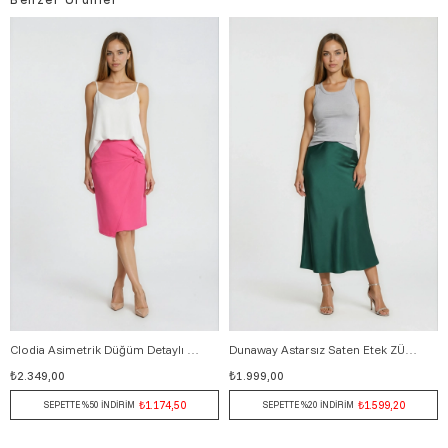
Clodia Asimetrik Düğüm Detaylı Kalem Etek FUŞYA
Dunaway Astarsız Saten Etek ZÜMRÜT
36
38
40
42
36
38
40
₺2.349,00
₺1.999,00
₺1.174,50
₺1.599,20
SEPETTE %50 İNDİRİM
SEPETTE %20 İNDİRİM